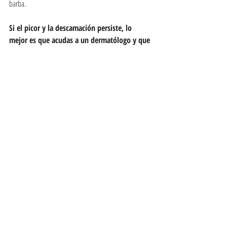
barba.
Si el picor y la descamación persiste, lo 
mejor es que acudas a un dermatólogo y que 
analice tu caso de forma particular.
LA BUENA VIDA
Comentarios
Escribir un comentario...