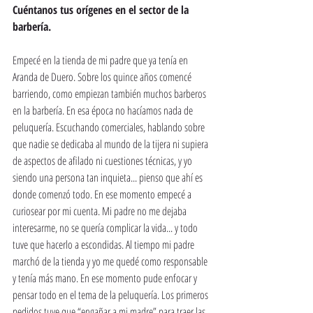
Cuéntanos tus orígenes en el sector de la 
barbería. 
Empecé en la tienda de mi padre que ya tenía en 
Aranda de Duero. Sobre los quince años comencé 
barriendo, como empiezan también muchos barberos 
en la barbería. En esa época no hacíamos nada de 
peluquería. Escuchando comerciales, hablando sobre 
que nadie se dedicaba al mundo de la tijera ni supiera 
de aspectos de afilado ni cuestiones técnicas, y yo 
siendo una persona tan inquieta... pienso que ahí es 
donde comenzó todo. En ese momento empecé a 
curiosear por mi cuenta. Mi padre no me dejaba 
interesarme, no se quería complicar la vida... y todo 
tuve que hacerlo a escondidas. Al tiempo mi padre 
marchó de la tienda y yo me quedé como responsable 
y tenía más mano. En ese momento pude enfocar y 
pensar todo en el tema de la peluquería. Los primeros 
pedidos tuve que “engañar a mi madre” para traer las 