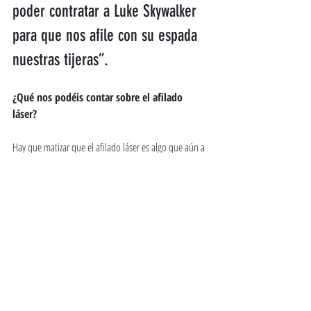
poder contratar a Luke Skywalker 
para que nos afile con su espada 
nuestras tijeras”. 
¿Qué nos podéis contar sobre el afilado 
láser? 
Hay que matizar que el afilado láser es algo que aún a 
día de hoy lo reclama un número de gente alto. 
Sampil Profesional es una empresa pequeña y no 
tenemos capacidad ni estructura para poder contratar 
a Luke Skywalker para que nos afile con su espada 
nuestras tijeras. Es un tema que mr produce rabia 
porque es un bulo muy extendido y hablaré en base a 
mi experiencia. Me muevo con fabricantes, 
intermediarios... a nivel internacional y nunca he visto 
una máquina láser para afilar tijeras. Quizás ahí algo 